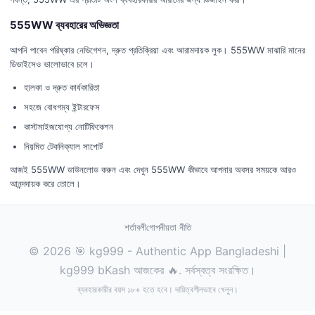
555WW ব্যবহারের অভিজ্ঞতা
আপনি পাবেন পরিষ্কার নেভিগেশন, দ্রুত প্রতিক্রিয়া এবং আরামদায়ক লুক। 555WW মাঝারি মানের
ডিভাইসেও ভালোভাবে চলে।
হালকা ও দ্রুত কার্যকারিতা
সহজে বোধগম্য ইন্টারফেস
কাস্টমাইজযোগ্য নোটিফিকেশন
নিয়মিত টেকনিক্যাল সাপোর্ট
আজই 555WW ডাউনলোড করুন এবং দেখুন 555WW কীভাবে আপনার অবসর সময়কে আরও
আনন্দদায়ক করে তোলে।
শর্তাবলী
গোপনীয়তা নীতি
© 2026 🎯 kg999 - Authentic App Bangladeshi |
kg999 bKash আজকের 🔥. সর্বস্বত্ব সংরক্ষিত।
ব্যবহারকারীর বয়স ১৮+ হতে হবে। দায়িত্বশীলভাবে খেলুন।