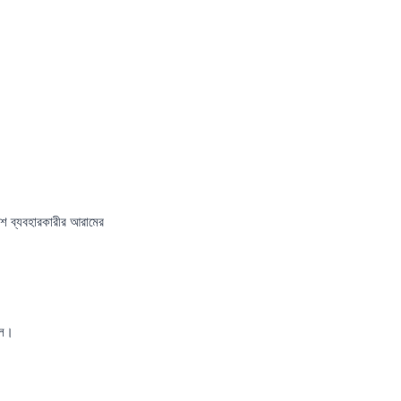
ংশ ব্যবহারকারীর আরামের
লে।