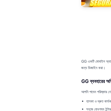
GG একটি মোবাইল অ্যাপে 
জন্য ডিজাইন করা।
GG ব্যবহারের অভি
আপনি পাবেন পরিষ্কার ন
হালকা ও দ্রুত কার্যক
সহজে বোধগম্য ইন্টা