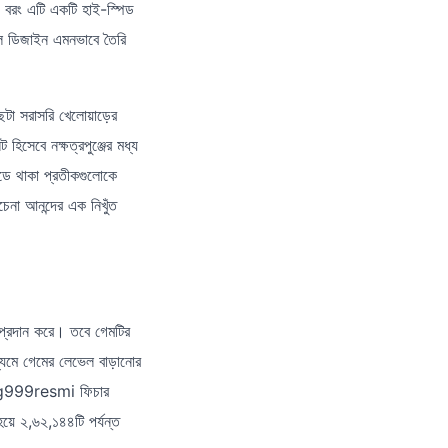
রং এটি একটি হাই-স্পিড
য়াল ডিজাইন এমনভাবে তৈরি
ছটা সরাসরি খেলোয়াড়ের
সেবে নক্ষত্রপুঞ্জের মধ্য
রিডে থাকা প্রতীকগুলোকে
া আনন্দের এক নিখুঁত
রদান করে। তবে গেমটির
যমে গেমের লেভেল বাড়ানোর
g999resmi ফিচার
য়ে ২,৬২,১৪৪টি পর্যন্ত