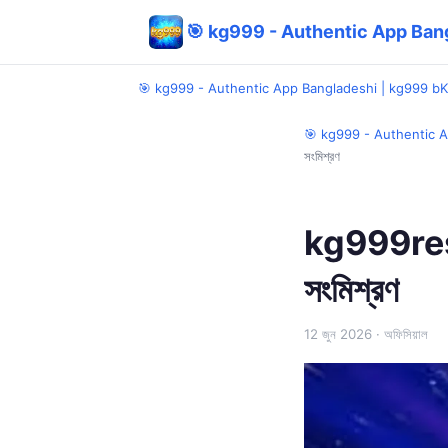
🎯 kg999 - Authentic App Ban
🎯 kg999 - Authentic App Bangladeshi | kg999 bK
🎯 kg999 - Authentic 
সংমিশ্রণ
kg999resmi
সংমিশ্রণ
12 জুন 2026
· অফিসিয়াল