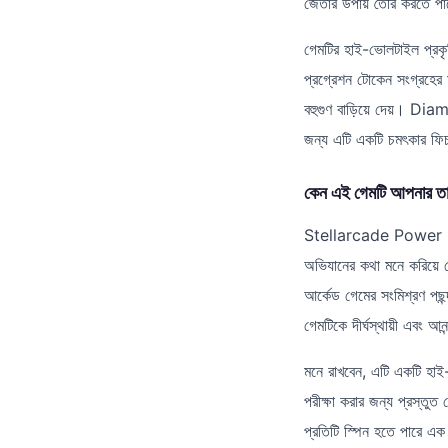
জেতার উপায় তৈরি করতে পার
গেমটির হাই-ভোলটাইল প্রকৃ
প্রগ্রেশন টোকেন সংগ্রহের
বহুগুণ বাড়িয়ে দেয়। Diamo
জন্য এটি একটি চমৎকার ফি
কেন এই গেমটি আপনার তা
Stellarcade Power Comb
অভিযানের কথা মনে করিয়ে 
আর্কেড গেমের সংমিশ্রণ পছন
গেমটিকে দীর্ঘস্থায়ী এবং 
মনে রাখবেন, এটি একটি হাই
পরীক্ষা করার জন্য প্রস
প্রতিটি স্পিন হতে পারে এক 